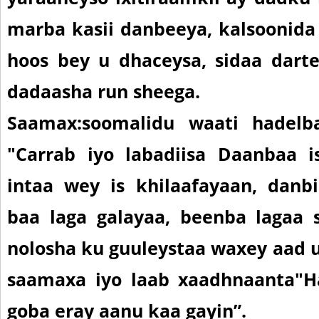
marba kasii danbeeya, kalsoonid
hoos bey u dhaceysa, sidaa dart
dadaasha run sheega.
Saamax:
soomalidu waati hadelb
"Carrab iyo labadiisa Daanbaa i
intaa wey is khilaafayaan, danb
baa laga galayaa, beenba lagaa 
nolosha ku guuleystaa waxey aad u
saamaxa iyo laab xaadhnaanta
"H
goba eray aanu kaa gayin”.