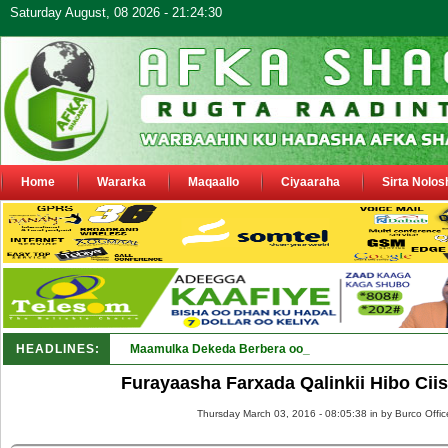
Saturday August, 08 2026 - 21:24:30
Home
Wararka
Maqaallo
Ciyaaraha
Sirta Nolos
HEADLINES:
Maamulka Dekeda Berbera oo ka warbixiyay Dooni Ku 
Furayaasha Farxada Qalinkii Hibo Cii
Thursday March 03, 2016 - 08:05:38 in
by Burco Offic