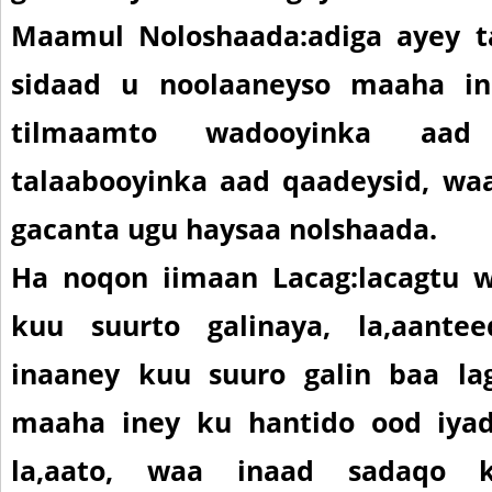
Maamul Noloshaada:
adiga ayey t
sidaad u noolaaneyso maaha in
tilmaamto wadooyinka aad
talaabooyinka aad qaadeysid, wa
gacanta ugu haysaa nolshaada
.
Ha noqon iimaan Lacag:
lacagtu 
kuu suurto galinaya, la,aante
inaaney kuu suuro galin baa lag
maaha iney ku hantido ood iya
la,aato, waa inaad sadaqo k