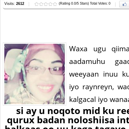
Visits:
2612
(Rating 0.0/5 Stars) Total Votes: 0
Waxa ugu qiim
aadamuhu gaa
weeyaan inuu k
iyo raynreyn, wa
kalgacal iyo wana
si ay u noqoto mid ku r
qurux badan noloshiisa in
halkaas oo uu kaga tagayo