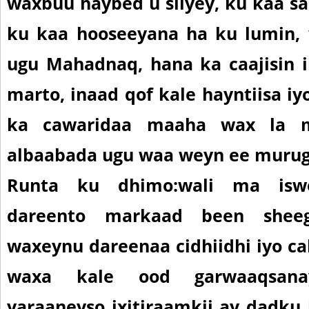
waxbuu haybed u siiyey, ku kaa sa
ku kaa hooseeyana ha ku lumin, 
ugu Mahadnaq, hana ka caajisin i
marto, inaad qof kale hayntiisa iy
ka cawaridaa maaha wax la m
albaabada ugu waa weyn ee muruga
Runta ku dhimo:
wali ma isw
dareento markaad been sheeg
waxeynu dareenaa cidhiidhi iyo c
waxa kale ood garwaaqsana
yaraaneyso ixitiraamkii ay dadk