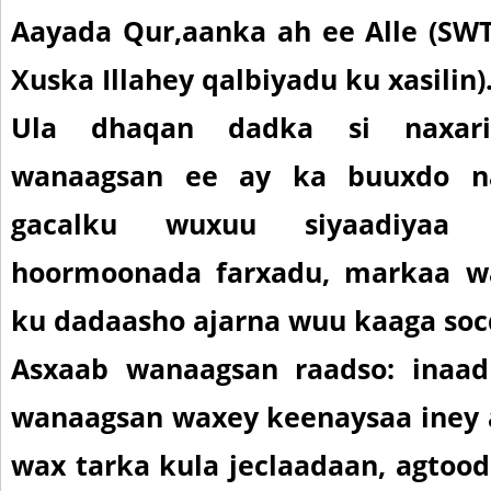
Aayada Qur,aanka ah ee Alle (SWT
Xuska Illahey qalbiyadu ku xasilin)
Ula dhaqan dadka si naxarii
wanaagsan ee ay ka buuxdo nax
gacalku wuxuu siyaadiyaa 
hoormoonada farxadu, markaa w
ku dadaasho ajarna wuu kaaga soc
Asxaab wanaagsan raadso
: inaad
wanaagsan waxey keenaysaa iney 
wax tarka kula jeclaadaan, agtoo