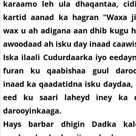
karaamo leh ula dhaqantaa, cidi
kartid aanad ka hagran "Waxa j
wax u ah adigana aan dhib kugu h
awoodaad ah isku day inaad caawi
Iska ilaali Cudurdaarka iyo eeday
furan ku qaabishaa guul daroo
inaad ka qaadatidna isku daydaa, 
eed ku saari laheyd iney ka 
darooyinkaaga.
Hays barbar dhigin Dadka kal