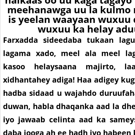
meehanawga uu la kulmo
is yeelan waayaan wuxuu 
wuxuu ka helay adu
Farxadda sideedaba tukaan lagu
lagama xado, meel ala meel la
kasoo helaysaana majirto, l
xidhantahey adiga! Haa adigey kug
hadba sidaad u wajahdo duruufah
duwan, habla dhaqanka aad la dh
iyo jawaab celinta aad ka samey
daba jooga ah ee hadh iyo habeen 