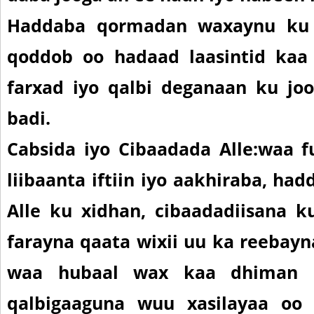
Haddaba qormadan waxaynu ku
qoddob oo hadaad laasintid kaa
farxad iyo qalbi deganaan ku jo
badi.
Cabsida iyo Cibaadada Alle:
waa f
liibaanta iftiin iyo aakhiraba, had
Alle ku xidhan, cibaadadiisana 
farayna qaata wixii uu ka reebayn
waa hubaal wax kaa dhiman b
qalbigaaguna wuu xasilayaa oo