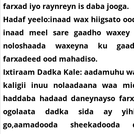
farxad iyo raynreyn is daba jooga.
Hadaf yeelo:
inaad wax hiigsato oo
inaad meel sare gaadho waxey
noloshaada waxeyna ku gaadh
farxadeed ood mahadiso.
Ixtiraam Dadka Kale
: aadamuhu wa
kaligii inuu nolaadaana waa mi
haddaba hadaad daneynayso far
ogolaata dadka sida ay yihi
go,aamadooda sheekadooda d