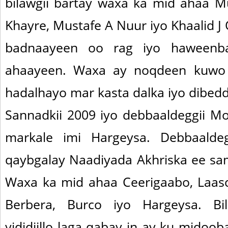
bilawgii bartay waxa ka mid ahaa 
Khayre, Mustafe A Nuur iyo Khaalid J
badnaayeen oo rag iyo haweenb
ahaayeen. Waxa ay noqdeen kuwo 
hadalhayo mar kasta dalka iyo dibed
Sannadkii 2009 iyo debbaaldeggii Mo
markale imi Hargeysa. Debbaald
qaybgalay Naadiyada Akhriska ee sa
Waxa ka mid ahaa Ceerigaabo, Laas
Berbera, Burco iyo Hargeysa. Bil
yididiillo laga qabay in ay ku midoo