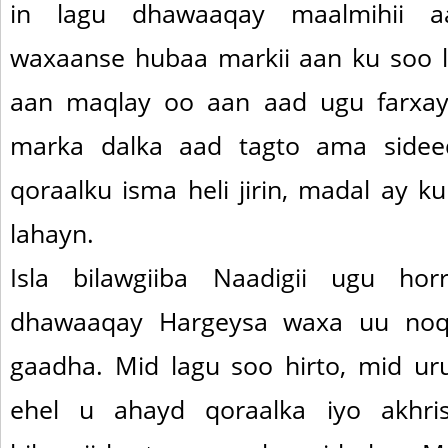
in lagu dhawaaqay maalmihii a
waxaanse hubaa markii aan ku soo l
aan maqlay oo aan aad ugu farxay
marka dalka aad tagto ama sideed
qoraalku isma heli jirin, madal ay 
lahayn.
Isla bilawgiiba Naadigii ugu ho
dhawaaqay Hargeysa waxa uu noq
gaadha. Mid lagu soo hirto, mid uru
ehel u ahayd qoraalka iyo akhri