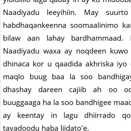
Naadiyadu leeyihiin. May suurto
habdhaqankeenna soomaalinimo ka
bilaw aan lahay bardhammaad. La
Naadiyadu waxa ay noqdeen kuwo 
dhinaca kor u qaadida akhriska iyo 
maqlo buug baa la soo bandhiga
dhashay dareen cajiib ah oo od
buuggaaga ha la soo bandhigee maad 
ay keentay in lagu dhiirrado qo
tayadoodu haba liidato'e.