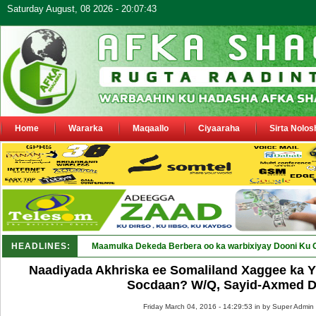
Saturday August, 08 2026 - 20:07:43
Home
Wararka
Maqaallo
Ciyaaraha
Sirta Nolos
HEADLINES:
Maamulka Dekeda Berbera oo ka warbixiyay Dooni Ku 
Naadiyada Akhriska ee Somaliland Xaggee ka 
Socdaan? W/Q, Sayid-Axmed 
Friday March 04, 2016 - 14:29:53 in
by Super Admin