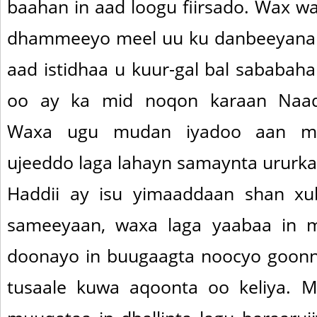
baahan in aad loogu fiirsado. Wax wa
dhammeeyo meel uu ku danbeeyana l
aad istidhaa u kuur-gal bal sababah
oo ay ka mid noqon karaan Naadi
Waxa ugu mudan iyadoo aan ma
ujeeddo laga lahayn samaynta ururk
Haddii ay isu yimaaddaan shan x
sameeyaan, waxa laga yaabaa in 
doonayo in buugaagta noocyo goonni 
tusaale kuwa aqoonta oo keliya. M