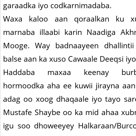
garaadka iyo codkarnimadaba.
Waxa kaloo aan qoraalkan ku x
marnaba illaabi karin Naadiga Ak
Mooge. Way badnaayeen dhallinti
balse aan ka xuso Cawaale Deeqsi iy
Haddaba maxaa keenay burbu
hormoodka aha ee kuwii jirayna aan
adag oo xoog dhaqaale iyo tayo sa
Mustafe Shaybe oo ka mid ahaa xubni
igu soo dhoweeyey Halkaraan/Burc