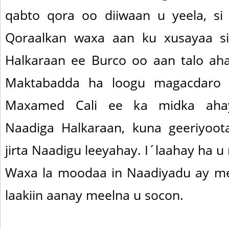
qabto qora oo diiwaan u yeela, si b
Qoraalkan waxa aan ku xusayaa s
Halkaraan ee Burco oo aan talo ah
Maktabadda ha loogu magacdaro h
Maxamed Cali ee ka midka ahay
Naadiga Halkaraan, kuna geeriyoot
jirta Naadigu leeyahay. I´laahay ha u 
Waxa la moodaa in Naadiyadu ay me
laakiin aanay meelna u socon.