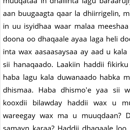
muuqataa in dhallinta lagu baraaruj
aan buugaagta qaar la dhiirrigelin, 
in uu isyidhaa waar malaa meeshaa
doona oo dhaqaale ayaa laga heli doo
inta wax aasaasaysaa ay aad u kala
sii hanaqaado. Laakiin haddii fikirk
haba lagu kala duwanaado habka m
dhismaa. Haba dhismo'e yaa sii w
kooxdii bilawday haddii wax u m
wareegay wax ma u muuqdaan? Dh
samayn karaa? Haddii dhaqaale loo