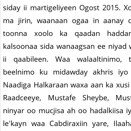
siday ii martigeliyeen Ogost 2015. X
ma jirin, waanaan ogaa in aanay d
toonna xoolo ka qaadan hadd
kalsoonaa sida wanaagsan ee niyad
ii qaabileen. Waa walaaltinimo, t
beelnimo ku midawday akhris iyo
Naadiga Halkaraan waxa aan ka xus
Raadceeye, Mustafe Sheybe, Mus
ninyar oo mucjisa ah oo hadalkiisa iy
le'kayn waa Cabdiraxiin yare, Ilaa