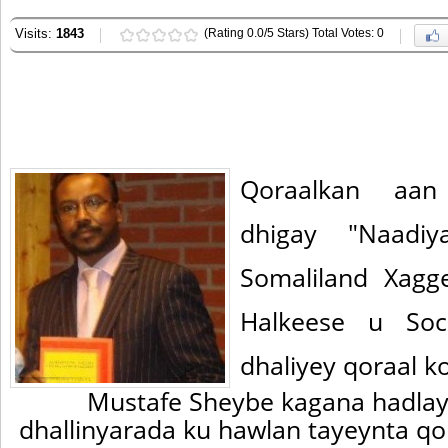
Visits:
1843
(Rating 0.0/5 Stars) Total Votes: 0
Qoraalkan aan
dhigay "Naadiy
Somaliland Xag
Halkeese u Soc
dhaliyey qoraal 
Mustafe Sheybe kagana hadla
dhallinyarada ku hawlan tayeynta qor