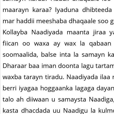
maarayn karaa? Iyaduna dhibteeda
mar haddii meeshaba dhaqaale soo ga
Kollayba Naadiyada maanta jiraa y
fiican oo waxa ay wax la qabaan
soomaalida, balse inta la samayn k
Dharaar baa iman doonta lagu tarta
waxba tarayn tiradu. Naadiyada ilaa m
berri iyagaa hoggaanka lagaga daya
talo ah diiwaan u samaysta Naadiga,
kasta dhacdada uu Naadigu la kulm