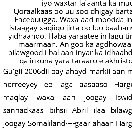
iyo waxtar la'aanta ka muu
Qoraalkaas oo uu soo dhigay bart
Facebuugga. Waxa aad moodda in
istaagay xaqiiqo jirta oo loo baaha
yidhaahdo. Haba yaraatee in lagu t
maarmaan. Anigoo ka agdhowaa 
bilawgoodii bal aan inyar ka idhaah
qalinkuna yara taraaro'e akhrist
Gu'gii 2006dii bay ahayd markii aan 
horreeyey ee laga aasaaso Harge
maqlay waxa aan joogay Iswidh
sannadkaas bihsii Abril ilaa bila
joogay Somaliland----gaar ahaan Har