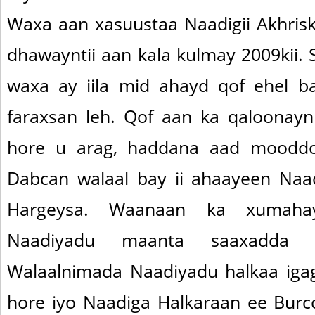
Waxa aan xasuustaa Naadigii Akhris
dhawayntii aan kala kulmay 2009kii. S
waxa ay iila mid ahayd qof ehel b
faraxsan leh. Qof aan ka qaloonayn
hore u arag, haddana aad mooddo
Dabcan walaal bay ii ahaayeen Naa
Hargeysa. Waanaan ka xumaha
Naadiyadu maanta saaxadda 
Walaalnimada Naadiyadu halkaa igag
hore iyo Naadiga Halkaraan ee Burc