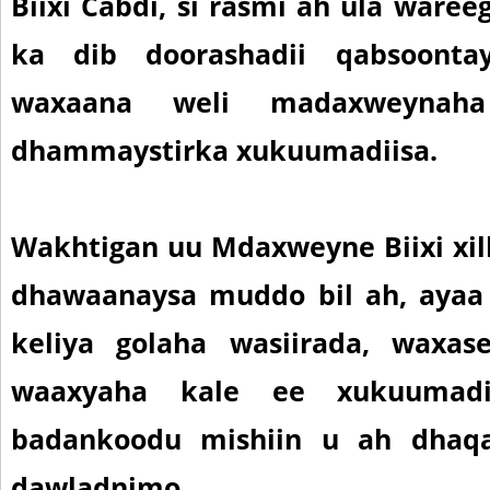
Biixi Cabdi, si rasmi ah ula waree
ka dib doorashadii qabsoont
waxaana weli madaxweynaha
dhammaystirka xukuumadiisa.
Wakhtigan uu Mdaxweyne Biixi xilk
dhawaanaysa muddo bil ah, ayaa
keliya golaha wasiirada, waxa
waaxyaha kale ee xukuumad
badankoodu mishiin u ah dhaqa
dawladnimo.