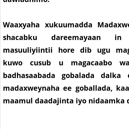
Waaxyaha xukuumadda Madaxwe
shacabku dareemayaan in
masuuliyiintii hore dib ugu m
kuwo cusub u magacaabo w
badhasaabada gobalada dalka 
madaxweynaha ee goballada, kaa
maamul daadajinta iyo nidaamka 