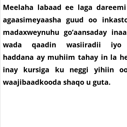
Meelaha labaad ee laga dareem
agaasimeyaasha guud oo inkast
madaxweynuhu go’aansaday inaa
wada qaadin wasiiradii iyo 
haddana ay muhiim tahay in la he
inay kursiga ku neggi yihiin o
waajibaadkooda shaqo u guta.