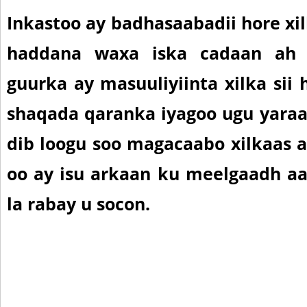
Inkastoo ay badhasaabadii hore xil
haddana waxa iska cadaan ah
guurka ay masuuliyiinta xilka sii
shaqada qaranka iyagoo ugu yaraan
dib loogu soo magacaabo xilkaas
oo ay isu arkaan ku meelgaadh aa
la rabay u socon.