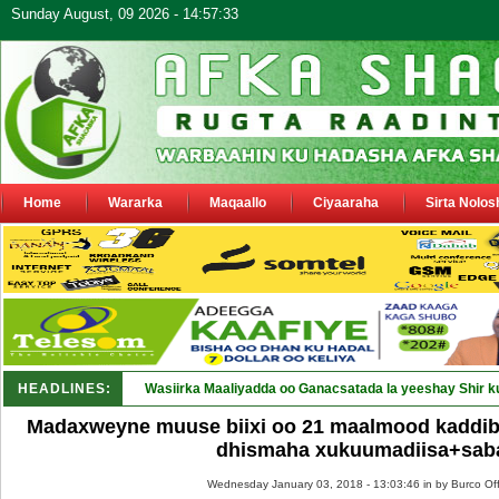
Sunday August, 09 2026 - 14:57:33
Home
Wararka
Maqaallo
Ciyaaraha
Sirta Nolos
HEADLINES:
Maamu_
Madaxweyne muuse biixi oo 21 maalmood kaddib
dhismaha xukuumadiisa+saba
Wednesday January 03, 2018 - 13:03:46 in
by Burco Off