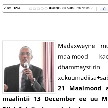
Visits:
1264
(Rating 0.0/5 Stars) Total Votes: 0
Madaxweyne mu
maalmood ka
dhammaysti
xukuumadiisa+sa
21 Maalmood a
maalintii 13 December ee uu 