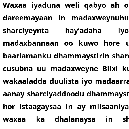
Waxaa iyaduna weli qabyo ah o
dareemayaan in madaxweynuhu
sharciyeynta hay’adaha iy
madaxbannaan oo kuwo hore u 
baarlamanku dhammaystirin shar
cusubna uu madaxweyne Biixi ku
wakaaladda duulista iyo madaarra
aanay sharciyaddoodu dhammayst
hor istaagaysaa in ay miisaaniy
waxaa ka dhalanaysa in sh