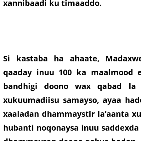
xannibaadi ku timaaddo.
Si kastaba ha ahaate, Madaxw
qaaday inuu 100 ka maalmood e
bandhigi doono wax qabad la
xukuumadiisu samayso, ayaa hadd
xaaladan dhammaystir la’aanta x
hubanti noqonaysa inuu saddexda 