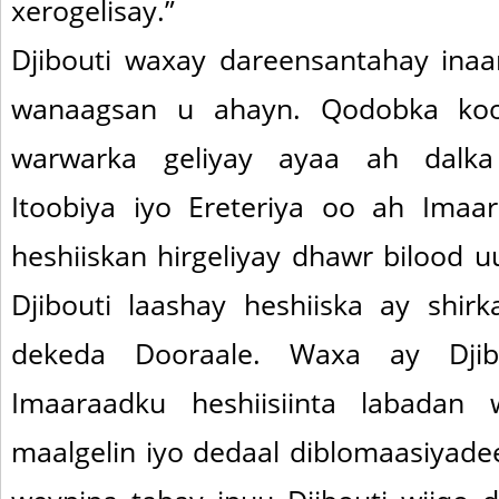
xerogelisay.”
Djibouti waxay dareensantahay inaa
wanaagsan u ahayn. Qodobka koo
warwarka geliyay ayaa ah dalka
Itoobiya iyo Ereteriya oo ah Imaa
heshiiskan hirgeliyay dhawr bilood u
Djibouti laashay heshiiska ay shi
dekeda Dooraale. Waxa ay Djib
Imaaraadku heshiisiinta labadan
maalgelin iyo dedaal diblomaasiyade