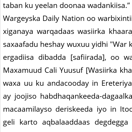
taban ku yeelan doonaa wadankiisa.”
Wargeyska Daily Nation oo warbixintii
xiganaya warqadaas wasiirka khaaraj
saxaafadu heshay wuxuu yidhi "War k
ergadiisa dibadda [safiirada], oo w
Maxamuud Cali Yuusuf [Wasiirka khaa
waxa uu ku andacooday in Ereteriya 
ay joojiso habdhaqankeeda-dagaalk
macaamilayso deriskeeda iyo in Ito
geli karto aqbalaaddaas degdegg