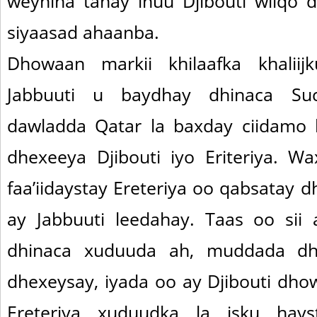
weynina tahay inuu Djibouti wiiqo 
siyaasad ahaanba.
Dhowaan markii khilaafka khalii
Jabbuuti u baydhay dhinaca Su
dawladda Qatar la baxday ciidamo 
dhexeeya Djibouti iyo Eriteriya. W
faa’iidaystay Ereteriya oo qabsatay 
ay Jabbuuti leedahay. Taas oo sii
dhinaca xuduuda ah, muddada dh
dhexeysay, iyada oo ay Djibouti dho
Ereteriya xuduudka la isku hay