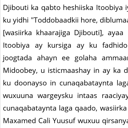
Djibouti ka qabto heshiiska Itoobiya 
ku yidhi "Toddobaadkii hore, diblumaa
[wasiirka khaarajiga Djibouti], aya
Itoobiya ay kursiga ay ku fadhi
joogtada ahayn ee golaha amma
Midoobey, u isticmaashay in ay ka d
ku doonayso in cunaqabataynta laga 
wuxuuna wargeysku intaas raaciyay
cunaqabataynta laga qaado, wasiirka 
Maxamed Cali Yuusuf wuxuu qirsany