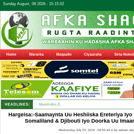
Sunday August, 09 2026 - 15:15:02
Home
Wararka
Maqaallo
Ciyaaraha
Sirta Nolos
HEADLINES:
Maamulka Dekeda Berbera oo ka warbixiyay Dooni Ku 
Hargeisa:-Saamaynta Uu Heshiiska Ereteriya Iyo 
Somaliland & Djibouti Iyo Doorka Uu Imaa
Wednesday July 25, 2018 - 09:50:44 in
by salman abd