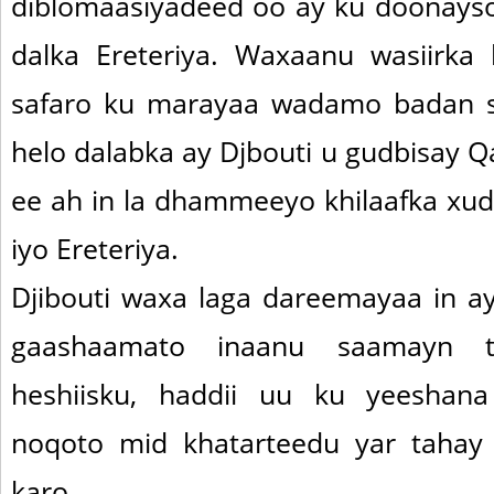
diblomaasiyadeed oo ay ku doonayso 
dalka Ereteriya. Waxaanu wasiirka k
safaro ku marayaa wadamo badan s
helo dalabka ay Djbouti u gudbisay
ee ah in la dhammeeyo khilaafka xud
iyo Ereteriya.
Djibouti waxa laga dareemayaa in a
gaashaamato inaanu saamayn 
heshiisku, haddii uu ku yeeshan
noqoto mid khatarteedu yar taha
karo.