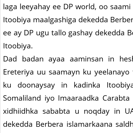
laga leeyahay ee DP world, oo saami
Itoobiya maalgashiga dekedda Berbe
ee ay DP ugu tallo gashay dekedda 
Itoobiya.
Dad badan ayaa aaminsan in heshi
Ereteriya uu saamayn ku yeelanayo f
ku doonaysay in kadinka Itoobiy
Somaliland iyo Imaaraadka Carabta
xidhiidhka sababta u noqday in U
dekedda Berbera islamarkaana saldhi