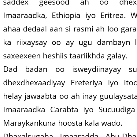
saddex geesood ah oo dhex
Imaaraadka, Ethiopia iyo Eritrea.
ahaa dedaal aan si rasmi ah loo gar
ka riixaysay oo ay ugu dambayn 
saxeexeen heshiis taariikhda galay.
Dad badan oo isweydiinayay su
dhexdhexaadiyay Ereteriya iyo Ito
helay jawaabta oo ah inay guulaysat
Imaaraadka Carabta iyo Sucuudig
Maraykankuna hoosta kala wado.
Dhaxalsugaha Imaaradda Abu-Dh