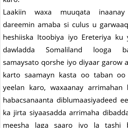
Laakiin waxa muuqata inaanay 
dareemin amaba si culus u garwaa
heshiiska Itoobiya iyo Ereteriya ku
dawladda Somaliland looga b
samaysato qorshe iyo diyaar garow
karto saamayn kasta oo taban oo 
yeelan karo, waxaanay arrimahan 
habacsanaanta diblumaasiyadeed 
ka jirta siyaasadda arrimaha dibadd
meesha laga saaro iyo la tashi 