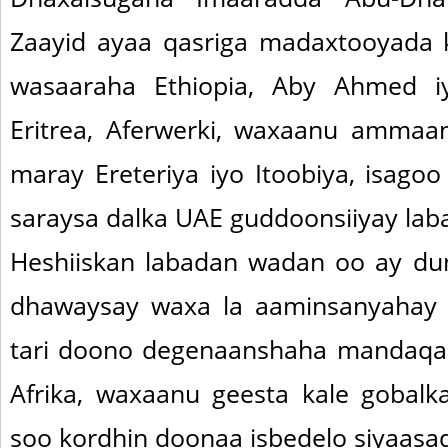
Zaayid ayaa qasriga madaxtooyada ku
wasaaraha Ethiopia, Aby Ahmed 
Eritrea, Aferwerki, waxaanu ammaa
maray Ereteriya iyo Itoobiya, isagoo
saraysa dalka UAE guddoonsiiyay la
Heshiiskan labadan wadan oo ay du
dhawaysay waxa la aaminsanyahay
tari doono degenaanshaha mandaqa
Afrika, waxaanu geesta kale gobalk
soo kordhin doonaa isbedelo siyaasa