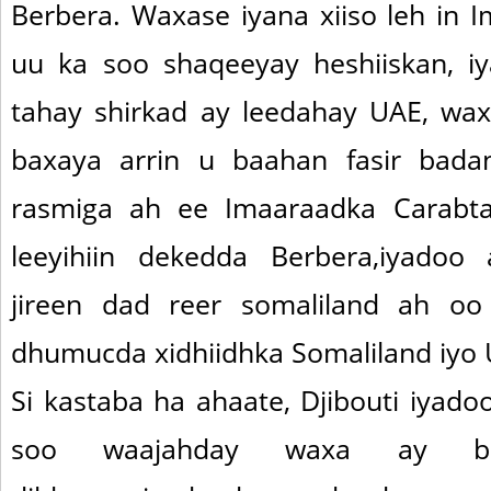
Berbera. Waxase iyana xiiso leh in 
uu ka soo shaqeeyay heshiiskan, i
tahay shirkad ay leedahay UAE, wa
baxaya arrin u baahan fasir bad
rasmiga ah ee Imaaraadka Carabt
leeyihiin dekedda Berbera,iyado
jireen dad reer somaliland ah oo
dhumucda xidhiidhka Somaliland iyo 
Si kastaba ha ahaate, Djibouti iyado
soo waajahday waxa ay bil