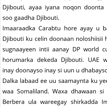
Djibouti, ayaa iyana noqon doonta
soo gaadha Djibouti.
Imaaraadka Carabtu hore ayay u b
Djibouti ku celin doonaan noloshiisii
sugnaayeen intii aanay DP world c
horumarka dekeda Djibouti. UAE 
inay doonayso inay si uun u dhabays
Dalka labaad ee uu saamaynta ku yee
waa Somaliland. Waxa dhawaan si
Berbera ula wareegay shirkadda I