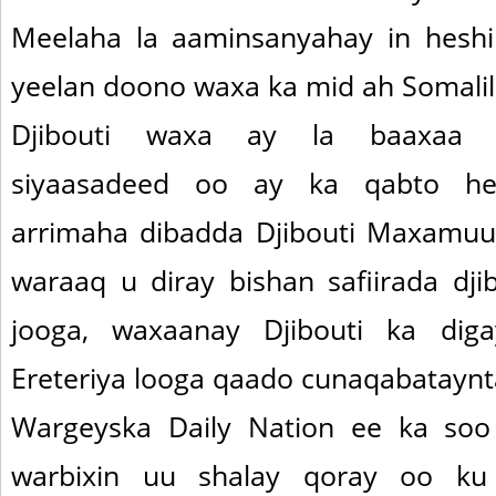
Meelaha la aaminsanyahay in heshi
yeelan doono waxa ka mid ah Somalila
Djibouti waxa ay la baaxaa 
siyaasadeed oo ay ka qabto hesh
arrimaha dibadda Djibouti Maxamuu
waraaq u diray bishan safiirada dji
jooga, waxaanay Djibouti ka dig
Ereteriya looga qaado cunaqabataynt
Wargeyska Daily Nation ee ka so
warbixin uu shalay qoray oo ku