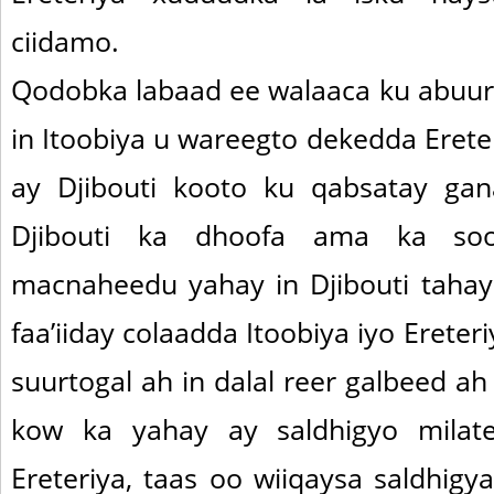
ciidamo.
Qodobka labaad ee walaaca ku abuura
in Itoobiya u wareegto dekedda Eret
ay Djibouti kooto ku qabsatay gan
Djibouti ka dhoofa ama ka so
macnaheedu yahay in Djibouti tahay 
faa’iiday colaadda Itoobiya iyo Ereter
suurtogal ah in dalal reer galbeed 
kow ka yahay ay saldhigyo milat
Ereteriya, taas oo wiiqaysa saldhig