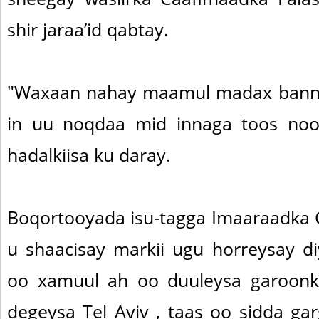
shir jaraa’id qabtay.
"Waxaan nahay maamul madax bannaa
in uu noqdaa mid innaga toos no
hadalkiisa ku daray.
Boqortooyada isu-tagga Imaaraadka C
u shaacisay markii ugu horreysay di
oo xamuul ah oo duuleysa garoon
degeysa Tel Aviv , taas oo sidda ga