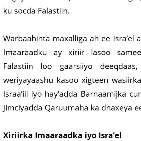
ku socda Falastiin.
Warbaahinta maxalliga ah ee Isra’el 
Imaaraadku ay xiriir lasoo same
Falastiin loo gaarsiiyo deeqdaa
weriyayaashu kasoo xigteen wasiirk
Israa’iil iyo hay’adda Barnaamijka 
Jimciyadda Qaruumaha ka dhaxeya e
Xiriirka Imaaraadka iyo Isra’el