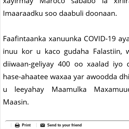
xayirmay Maroco sababo la xirii
Imaaraadku soo daabuli doonaan.
Faafintaanka xanuunka COVID-19 aya
inuu kor u kaco gudaha Falastiin,
diiwaan-geliyay 400 oo xaalad iyo
hase-ahaatee waxaa yar awoodda dh
u leeyahay Maamulka Maxamuu
Maasin.
Print
Send to your friend