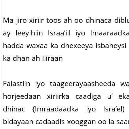
Ma jiro xiriir toos ah oo dhinaca di
ay leeyihiin Israa’iil iyo Imaaraadk
hadda waxaa ka dhexeeya isbaheysi
ka dhan ah Iiiraan
Falastiin iyo taageerayaasheeda 
horjeedaan xiriirka caadiga u’ e
dhinac {Imraadaadka iyo Isra’el
bidayaan cadaadis xooggan oo la sa