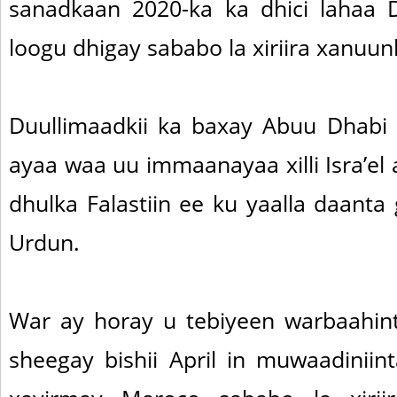
sanadkaan 2020-ka ka dhici lahaa 
loogu dhigay sababo la xiriira xanuu
Duullimaadkii ka baxay Abuu Dhabi 
ayaa waa uu immaanayaa xilli Isra’el
dhulka Falastiin ee ku yaalla daant
Urdun.
War ay horay u tebiyeen warbaahinta
sheegay bishii April in muwaadinii