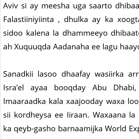
Aviv si ay meesha uga saarto dhiba
Falastiiniyiinta , dhulka ay ka xoog
sidoo kalena la dhammeeyo dhibaat
ah Xuquuqda Aadanaha ee lagu haay
Sanadkii lasoo dhaafay wasiirka a
Isra’el ayaa booqday Abu Dhabi,
Imaaraadka kala xaajooday waxa loo
sii kordheysa ee Iiraan. Waxaana la f
ka qeyb-gasho barnaamijka World E