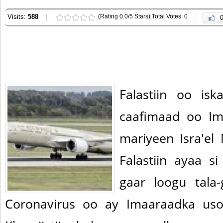
Visits:
588
(Rating 0.0/5 Stars) Total Votes: 0
Falastiin oo isk
caafimaad oo I
mariyeen Isra'e
Falastiin ayaa s
gaar loogu tala
Coronavirus oo ay Imaaraadka usoo