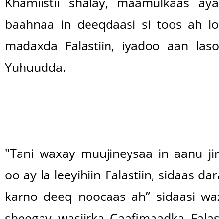
Khamiistii shalay, maamulkaas ay
baahnaa in deeqdaasi si toos ah l
madaxda Falastiin, iyadoo aan las
Yuhuudda.
"Tani waxay muujineysaa in aanu jir
oo ay la leeyihiin Falastiin, sidaas 
karno deeq noocaas ah” sidaasi wa
sheegay wasiirka Caafimaadka Falast