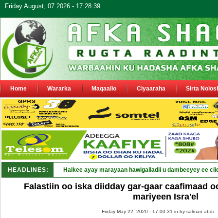
Friday August, 07 2026 - 17:28:39
Home
Wararka
Maqaallo
Ciyaaraha
Sirta Nolos
HEADLINES:
Puntland oo waaran u j_
Falastiin oo iska diidday gar-gaar caafimaad 
mariyeen Isra'el
Friday May 22, 2020 - 17:00:31 in
by salman abdi