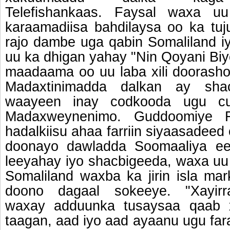
Telefishankaas. Faysal waxa u
karaamadiisa bahdilaysa oo ka tu
rajo dambe uga qabin Somaliland i
uu ka dhigan yahay "Nin Qoyani Bi
maadaama oo uu laba xili doorasho
Madaxtinimadda dalkan ay sha
waayeen inay codkooda ugu c
Madaxweynenimo. Guddoomiye 
hadalkiisu ahaa farriin siyaasadee
doonayo dawladda Soomaaliya ee 
leeyahay iyo shacbigeeda, waxa uu
Somaliland waxba ka jirin isla ma
doono dagaal sokeeye. "Xayi
waxay adduunka tusaysaa qaab 
taagan, aad iyo aad ayaanu ugu fa