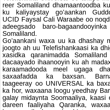
reer Somaliland dhamaantoodba ku 
ku kaliyaystay go’aankan Gudd
UCID Faysal Cali Waraabe oo noqd
adeegsado baro-bagaandooyin
Somaliland.
Go’aankani waxa uu ka dhashay m
joogto ah uu Telefishankaasi ka dhi
xasidka qaranimadda Somalilan
dacaayado ihaanooyin ku ah mada
karaamadooda meel ugaga dha
saxaafadda ka baxsan. Barna
taageeray oo UNIVERSAL ka bax
ka hor, waxaana loogu yeedhay Barn
galay midaynta Soomaaliya, kaasi
dareen faaliyaha Qaranka, wax