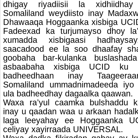
dhigay riyadiisii la xidhiidh
Somaliland weydiisto inay Madax
Dhawaaqa Hoggaanka xisbiga UCI
Fadeexad ka turjumayso dhoy la’
xumadda xisbigaasi hadhaysa
saacadood ee la soo dhaafay sha
goobaha bar-kulanka buslashad
asbaabaha xisbiga UCID ku a
badheedhaan inay Taageeraan
Somaliland ummadnimadeeda iyo
ula badheedhay dagaalka qaawan.
Waxa ra’yul caamka bulshaddu 
inay u qaadan waa u arkaan hadal
laga leeyahay ee Hoggaanka U
celiyay xayirraada UNIVERSAL.