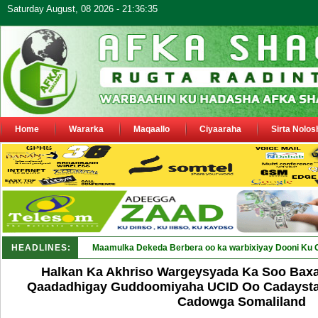
Saturday August, 08 2026 - 21:36:35
Home
Wararka
Maqaallo
Ciyaaraha
Sirta Nolos
HEADLINES:
Maamulka Dekeda Berbera oo ka warbixiyay Dooni Ku 
Halkan Ka Akhriso Wargeysyada Ka Soo Bax
Qaadadhigay Guddoomiyaha UCID Oo Cadaystay
Cadowga Somaliland