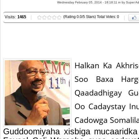
Wednesday February 05, 2014 - 18:18:11 in
by Super A
Visits:
1465
(Rating 0.0/5 Stars) Total Votes: 0
Halkan Ka Akhri
Soo Baxa Har
Qaadadhigay Gu
Oo Cadaystay In
Cadowga Somalil
Guddoomiyaha xisbiga mucaaridk