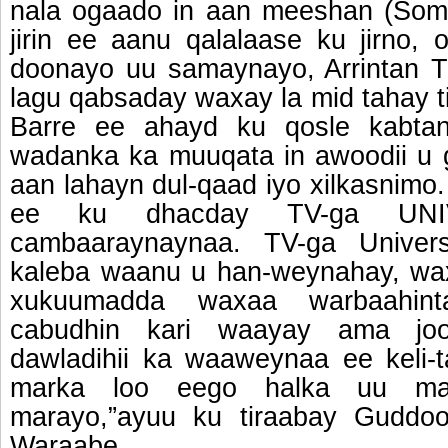
nala ogaado in aan meeshan (Soma
jirin ee aanu qalalaase ku jirno,
doonayo uu samaynayo, Arrintan
lagu qabsaday waxay la mid tahay ti
Barre ee ahayd ku qosle kabta
wadanka ka muuqata in awoodii u
aan lahayn dul-qaad iyo xilkasnimo
ee ku dhacday TV-ga UNI
cambaaraynaynaa. TV-ga Univers
kaleba waanu u han-weynahay, wa
xukuumadda waxaa warbaahint
cabudhin kari waayay ama joo
dawladihii ka waaweynaa ee keli-t
marka loo eego halka uu maan
marayo,”ayuu ku tiraabay Guddoo
Waraabe.