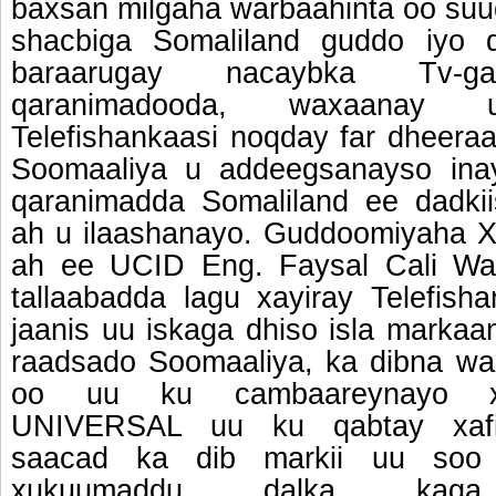
baxsan milgaha warbaahinta oo suu
shacbiga Somaliland guddo iyo 
baraarugay nacaybka Tv-
qaranimadooda, waxaanay
Telefishankaasi noqday far dheera
Soomaaliya u addeegsanayso inay
qaranimadda Somaliland ee dadkii
ah u ilaashanayo. Guddoomiyaha X
ah ee UCID Eng. Faysal Cali Wa
tallaabadda lagu xayiray Telefish
jaanis uu iskaga dhiso isla marka
raadsado Soomaaliya, ka dibna wax
oo uu ku cambaareynayo xa
UNIVERSAL uu ku qabtay xafii
saacad ka dib markii uu soo
xukuumaddu dalka kaga