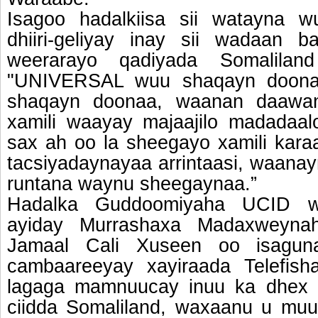
Isagoo hadalkiisa sii watayna 
dhiiri-geliyay inay sii wadaan b
weerarayo qadiyada Somalilan
"UNIVERSAL wuu shaqayn doonaa,
shaqayn doonaa, waanan daawa
xamili waayay majaajilo madadaalo
sax ah oo la sheegayo xamili kara
tacsiyadaynayaa arrintaasi, waana
runtana waynu sheegaynaa.”
Hadalka Guddoomiyaha UCID w
ayiday Murrashaxa Madaxweyna
Jamaal Cali Xuseen oo isagu
cambaareeyay xayiraada Telefi
lagaga mamnuucay inuu ka dhex
ciidda Somaliland, waxaanu u muu