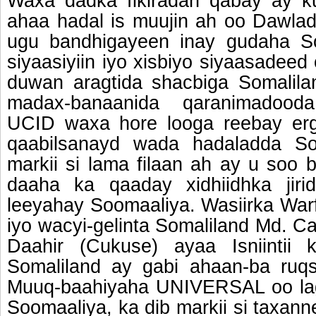
Waxa dadka fikiradan qabay ay k
ahaa hadal is muujin ah oo Dawla
ugu bandhigayeen inay gudaha So
siyaasiyiin iyo xisbiyo siyaasadee
duwan aragtida shacbiga Somalilan
madax-banaanida qaranimadood
UCID waxa hore looga reebay erg
qaabilsanayd wada hadaladda So
markii si lama filaan ah ay u soo 
daaha ka qaaday xidhiidhka jiri
leeyahay Soomaaliya. Wasiirka War
iyo wacyi-gelinta Somaliland Md. 
Daahir (Cukuse) ayaa Isniintii
Somaliland ay gabi ahaan-ba ruqs
Muuq-baahiyaha UNIVERSAL oo lag
Soomaaliya, ka dib markii si taxan