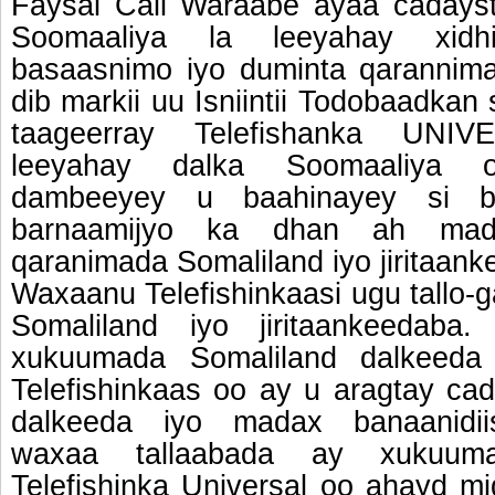
Faysal Cali Waraabe ayaa cadays
Soomaaliya la leeyahay xidh
basaasnimo iyo duminta qarannim
dib markii uu Isniintii Todobaadkan
taageerray Telefishanka UNI
leeyahay dalka Soomaaliya 
dambeeyey u baahinayey si b
barnaamijyo ka dhan ah mada
qaranimada Somaliland iyo jiritaank
Waxaanu Telefishinkaasi ugu tallo-g
Somaliland iyo jiritaankeedab
xukuumada Somaliland dalkeed
Telefishinkaas oo ay u aragtay ca
dalkeeda iyo madax banaanidii
waxaa tallaabada ay xukuu
Telefishinka Universal oo ahayd m