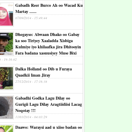
Gabadh Reer Burco Ah oo Wacad Ku
Martay ......
07/09/2014 - 15:49:44
Dhegayso: Abwaan Dhako oo Gabay
ka soo Tiriyey Xaaladda Xisbiga
Kulmiye iyo khilaafka jira Dhitooyin
Fara badana xasuusiyey Muse Bixi
4 - 19:16:02
Dalka Holland oo Dib u Furaya
Qaadkii Iman Jiray
27/12/2014 - 17:16:38
Gabadhi Godka Lagu Dilay oo
Gurigii Lagu Dilay Aragtiidiisi Lacag
Noqotay !!!
11/03/2014 - 04:03:29
Daawo: Waraysi aad u xiiso badan oo