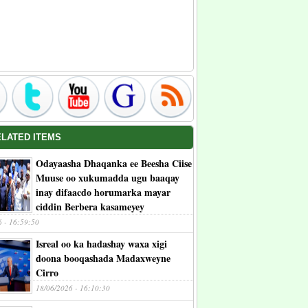
ELATED ITEMS
Odayaasha Dhaqanka ee Beesha Ciise
Muuse oo xukumadda ugu baaqay
inay difaacdo horumarka mayar
ciddin Berbera kasameyey
6 - 16:59:50
Isreal oo ka hadashay waxa xigi
doona booqashada Madaxweyne
Cirro
18/06/2026 - 16:10:30