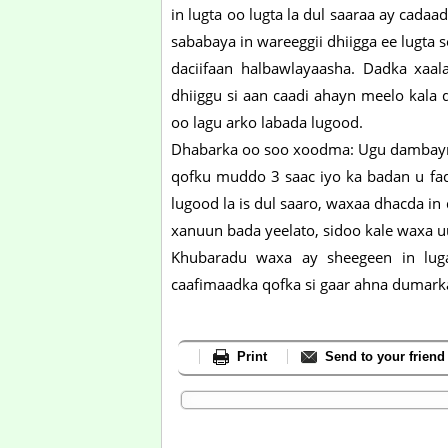
in lugta oo lugta la dul saaraa ay cada
sababaya in wareeggii dhiigga ee lugta 
daciifaan halbawlayaasha. Dadka xaa
dhiiggu si aan caadi ahayn meelo kala
oo lagu arko labada lugood.
Dhabarka oo soo xoodma: Ugu dambaynt
qofku muddo 3 saac iyo ka badan u fa
lugood la is dul saaro, waxaa dhacda in
xanuun bada yeelato, sidoo kale waxa u
Khubaradu waxa ay sheegeen in luga
caafimaadka qofka si gaar ahna dumark
Print
Send to your friend