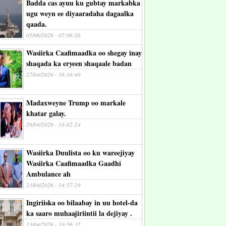
Badda cas ayuu ku gubtay markabka
ugu weyn ee diyaaradaha dagaalka
qaada.
05/06/2026 - 07:06:26
Wasiirka Caafimaadka oo shegay inay
shaqada ka eryeen shaqaale badan
27/04/2026 - 16:38:49
Madaxweyne Trump oo markale
khatar galay.
26/04/2026 - 18:02:24
Wasiirka Duulista oo ku wareejiyay
Wasiirka Caafimaadka Gaadhi
Ambulance ah
23/04/2026 - 14:57:29
Ingiriiska oo bilaabay in uu hotel-da
ka saaro muhaajiriintii la dejiyay .
13/04/2026 - 10:56:32