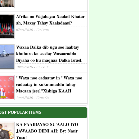
Afrika oo Wajahaysa Xaalad Khatar
ah, Maxay Tahay Xaaladaasi?
07/04/2026 - 12:19:04
Waxaa Dalka dib ugu soo laabtay
khuburo ka socday Wasaaradda
Biyaha oo ku maqnaa Dalka Israel.
19/03/2026 - 13:14:33
"Waxa noo cadaatay in "Waxa noo
cadaatay in xukuumaddu tahay
Macaan jecel"Xisbiga KAAH
14/03/2026 - 12:04:24
OST POPULAR ITEMS
KA FAAIDAYSO SU'AALO IYO
JAWAABO DIINI AH: By: Nasir
Yusuf