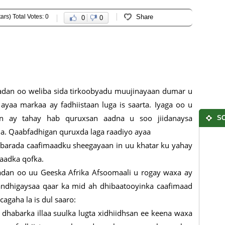
ars) Total Votes: 0
Share
0
0
dan oo weliba sida tirkoobyadu muujinayaan dumar u
ayaa markaa ay fadhiistaan luga is saarta. Iyaga oo u
in ay tahay hab quruxsan aadna u soo jiidanaysa
SO
a. Qaabfadhigan quruxda laga raadiyo ayaa
barada caafimaadku sheegayaan in uu khatar ku yahay
aadka qofka.
an oo uu Geeska Afrika Afsoomaali u rogay waxa ay
ndhigaysaa qaar ka mid ah dhibaatooyinka caafimaad
cagaha la is dul saaro:
habarka illaa suulka lugta xidhiidhsan ee keena waxa