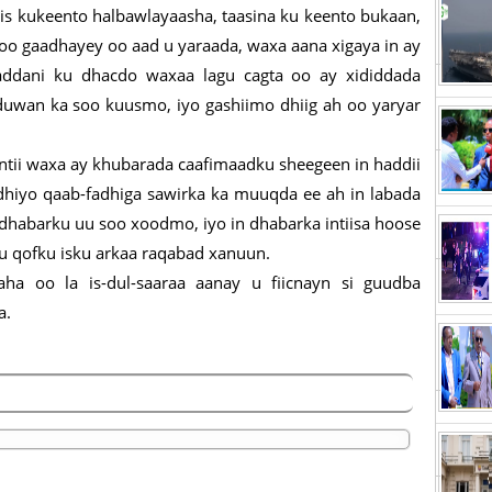
adis kukeento halbawlayaasha, taasina ku keento bukaan,
soo gaadhayey oo aad u yaraada, waxa aana xigaya in ay
laddani ku dhacdo waxaa lagu cagta oo ay xididdada
 duwan ka soo kuusmo, iyo gashiimo dhiig ah oo yaryar
ii waxa ay khubarada caafimaadku sheegeen in haddii
dhiyo qaab-fadhiga sawirka ka muuqda ee ah in labada
 dhabarku uu soo xoodmo, iyo in dhabarka intiisa hoose
u qofku isku arkaa raqabad xanuun.
ha oo la is-dul-saaraa aanay u fiicnayn si guudba
a.