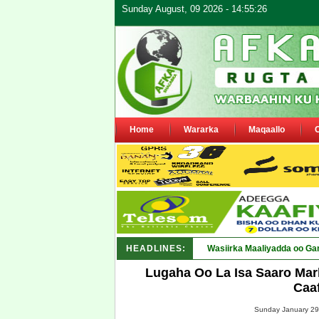
Sunday August, 09 2026 - 14:55:26
Home
Wararka
Maqaallo
HEADLINES:
Maamulka Dekeda Berber_
Lugaha Oo La Isa Saaro Mar
Caa
Sunday January 29,