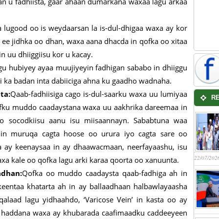
n u fadhiista, gaar ahaan dumarkana waxaa lagu arkaa
 lugood oo is weydaarsan la is-dul-dhigaa waxa ay kor
ee jidhka oo dhan, waxa aana dhacda in qofka oo xitaa
n uu dhiiggiisu kor u kacay.
gu hubiyey ayaa muujiyeyin fadhigan sababo in dhiiggu
di ka badan inta dabiiciga ahna ku gaadho wadnaha.
ta:
Qaab-fadhiisiga cago is-dul-saarku waxa uu lumiyaa
R
 qofku muddo caadaystana waxa uu aakhrika dareemaa in
oo socodkiisu aanu isu miisaannayn. Sababtuna waa
 in muruqa cagta hoose oo urura iyo cagta sare oo
ay keenaysaa in ay dhaawacmaan, neerfayaashu, isu
22/07/202
axa kale oo qofka lagu arki karaa qoorta oo xanuunta.
adhan:
Qofka oo muddo caadaysta qaab-fadhiga ah in
keentaa khatarta ah in ay ballaadhaan halbawlayaasha
qalaad lagu yidhaahdo, ‘Varicose Vein’ in kasta oo ay
, haddana waxa ay khubarada caafimaadku caddeeyeen