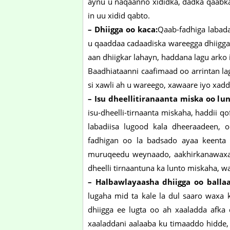
aynu u naqaanno xididka, dadka qaabka
in uu xidid qabto.
– Dhiigga oo kaca:
Qaab-fadhiga labada
u qaaddaa cadaadiska wareegga dhiigga 
aan dhiigkar lahayn, haddana lagu arko i
Baadhiataanni caafimaad oo arrintan la
si xawli ah u wareego, xawaare iyo xad
– Isu dheellitiranaanta miska oo lun
isu-dheelli-tirnaanta miskaha, haddii
labadiisa lugood kala dheeraadeen, 
fadhigan oo la badsado ayaa keenta
muruqeedu weynaado, aakhirkanawaxa 
dheelli tirnaantuna ka lunto miskaha, w
– Halbawlayaasha dhiigga oo balla
lugaha mid ta kale la dul saaro waxa 
dhiigga ee lugta oo ah xaaladda afka 
xaaladdani aalaaba ku timaaddo hidde