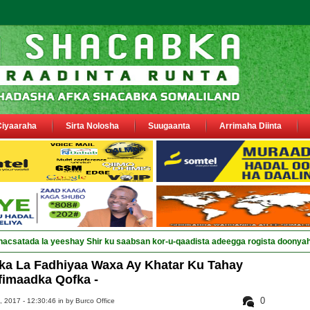
Ciyaaraha
Sirta Nolosha
Suugaanta
Arrimaha Diinta
ka La Fadhiyaa Waxa Ay Khatar Ku Tahay
fimaadka Qofka -
0
 2017 - 12:30:46 in
by Burco Office