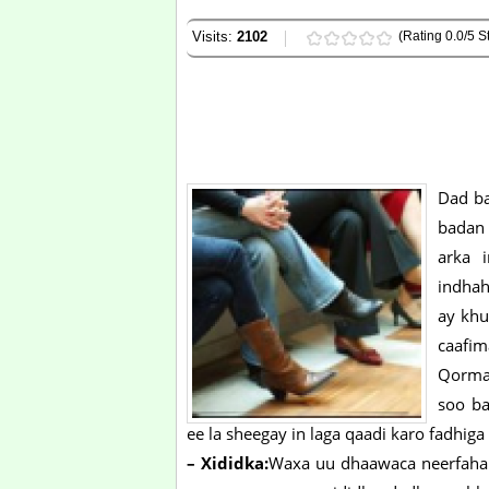
Visits:
2102
(Rating 0.0/5 St
Dad ba
badan 
arka 
indhah
ay khu
caafim
Qormad
soo ba
ee la sheegay in laga qaadi karo fadhiga 
– Xididka:
Waxa uu dhaawaca neerfaha d