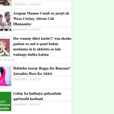
27/07/2014 - 14:42:21
Aragsan Maanso Cusub oo jacayl ah
Waxa Curiyey Abwan Cali
Dhanaaniye
09/11/2015 - 17:22:14
Dee waanay dhici karin!!! waa sheeko
gaaban oo aad u qosol badan
mudanna in la akhristo oo lala
wadaago dadka kalena
4 - 15:38:40
Habluhu maxay Ragga Ku Raacaan?
Jawaabta Hoos Ka Akhri
19/02/2014 - 18:02:33
Gabay ka hadlaaya qabyaalada
qaybteedii koobaad
05/03/2014 - 19:53:47