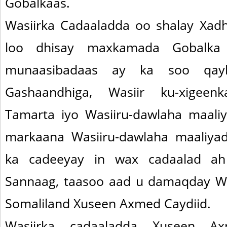
Gobalkaas.
Wasiirka Cadaaladda oo shalay Xadh
loo dhisay maxkamada Gobalka 
munaasibadaas ay ka soo qayb-
Gashaandhiga, Wasiir ku-xigee
Tamarta iyo Wasiiru-dawlaha maaliy
markaana Wasiiru-dawlaha maaliyad
ka cadeeyay in wax cadaalad ah 
Sannaag, taasoo aad u damaqday Wa
Somaliland Xuseen Axmed Caydiid.
Wasiirka cadaaladda Xuseen A