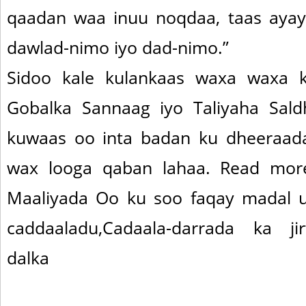
qaadan waa inuu noqdaa, taas aya
dawlad-nimo iyo dad-nimo.”
Sidoo kale kulankaas waxa waxa k
Gobalka Sannaag iyo Taliyaha Sald
kuwaas oo inta badan ku dheeraada
wax looga qaban lahaa. Read more
Maaliyada Oo ku soo faqay madal u
caddaaladu,Cadaala-darrada ka j
dalka