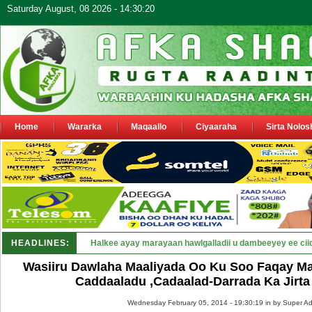
Saturday August, 08 2026 - 14:30:20
Home
Wararka
Maqaallo
Ciyaaraha
Sirta Nolos
HEADLINES:
Puntland oo waaran u jaraysa siyaasiyi_
Wasiiru Dawlaha Maaliyada Oo Ku Soo Faqay Ma
Caddaaladu ,Cadaalad-Darrada Ka Jir
Wednesday February 05, 2014 - 19:30:19 in
by Super A