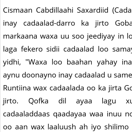
Cismaan Cabdillaahi Saxardiid (Cada
inay cadaalad-darro ka jirto Goba
markaana waxa uu soo jeediyay in l
laga fekero sidii cadaalad loo sam
yidhi, "Waxa loo baahan yahay in
aynu doonayno inay cadaalad u sam
Runtiina wax cadaalada oo ka jirta 
jirto. Qofka dil ayaa lagu x
cadaaladdaas qaadayaa waa inuu n
oo aan wax laaluush ah iyo shilimo