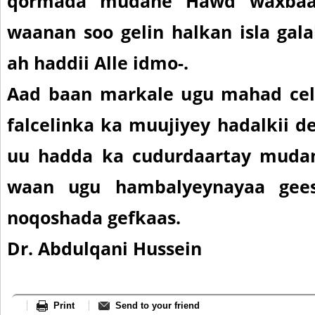
qormada mudane Hawd waxbaa 
waanan soo gelin halkan isla gal
ah haddii Alle idmo-.
Aad baan markale ugu mahad cel
falcelinka ka muujiyey hadalkii d
uu hadda ka cudurdaartay muda
waan ugu hambalyeynayaa gee
noqoshada gefkaas.
Dr. Abdulqani Hussein
Print
Send to your friend