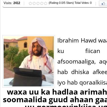
Visits:
2412
(Rating 0.0/5 Stars) Total Votes: 0
Ibrahim Hawd wa
ku fiican 
afsoomaaliga, aq
hab dhiska afke
iyo hab qoraalkiis
waxa uu ka hadlaa arimah
soomaalida guud ahaan ga
uu qormooyinkiisa u