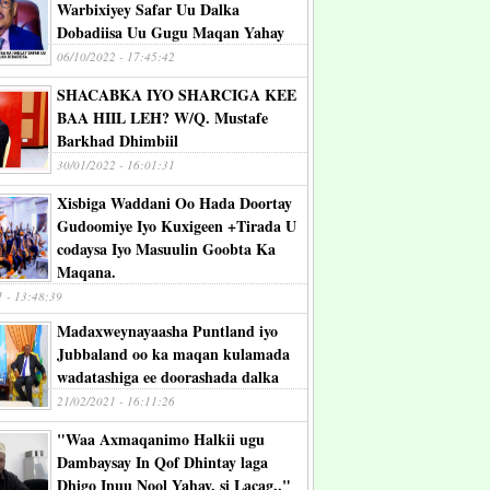
Warbixiyey Safar Uu Dalka
Dobadiisa Uu Gugu Maqan Yahay
06/10/2022 - 17:45:42
SHACABKA IYO SHARCIGA KEE
BAA HIIL LEH? W/Q. Mustafe
Barkhad Dhimbiil
30/01/2022 - 16:01:31
Xisbiga Waddani Oo Hada Doortay
Gudoomiye Iyo Kuxigeen +Tirada U
codaysa Iyo Masuulin Goobta Ka
Maqana.
1 - 13:48:39
Madaxweynayaasha Puntland iyo
Jubbaland oo ka maqan kulamada
wadatashiga ee doorashada dalka
21/02/2021 - 16:11:26
"Waa Axmaqanimo Halkii ugu
Dambaysay In Qof Dhintay laga
Dhigo Inuu Nool Yahay, si Lacag.."