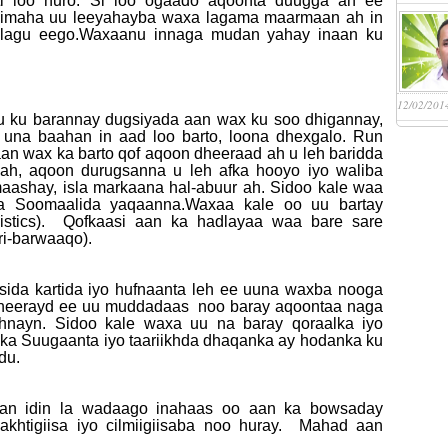
ti loo huro. Si loo ogaado aqoonta duugga ah ee
qiimaha uu leeyahayba waxa lagama maarmaan ah in
 lagu eego.Waxaanu innaga mudan yahay inaan ku
12/02/201
u ku barannay dugsiyada aan wax ku soo dhigannay,
 una baahan in aad loo barto, loona dhexgalo. Run
aan wax ka barto qof aqoon dheeraad ah u leh baridda
 ah, aqoon durugsanna u leh afka hooyo iyo waliba
ashay, isla markaana hal-abuur ah. Sidoo kale waa
a Soomaalida yaqaanna.Waxaa kale oo uu bartay
uistics). Qofkaasi aan ka hadlayaa waa bare sare
ri-barwaaqo).
da kartida iyo hufnaanta leh ee uuna waxba nooga
a dheerayd ee uu muddadaas noo baray aqoontaa naga
hnayn. Sidoo kale waxa uu na baray qoraalka iyo
anka Suugaanta iyo taariikhda dhaqanka ay hodanka ku
du.
aan idin la wadaago inahaas oo aan ka bowsaday
khtigiisa iyo cilmiigiisaba noo huray. Mahad aan