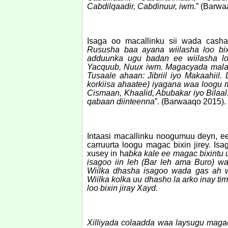
Cabdilqaadir, Cabdinuur, iwm.
” (Barwa
Isaga oo macallinku sii wada casha
Rususha baa ayana wiilasha loo bi
adduunka ugu badan ee wiilasha loo
Yacquub, Nuux iwm. Magacyada malaa’
Tusaale ahaan: Jibriil iyo Makaahiil
korkiisa ahaatee) iyagana waa loogu ma
Cismaan, Khaalid, Abubakar iyo Bilaa
qabaan diinteenna
”. (Barwaaqo 2015).
Intaasi macallinku noogumuu deyn, e
carruurta loogu magac bixin jirey. I
xusey in h
abka kale ee magac bixintu
isagoo iin leh (Bar leh ama Buro) wa
Wiilka dhasha isagoo wada gas ah 
Wiilka kolka uu dhasho la arko inay ti
loo bixin jiray Xayd.
Xilliyada colaadda waa laysugu magac