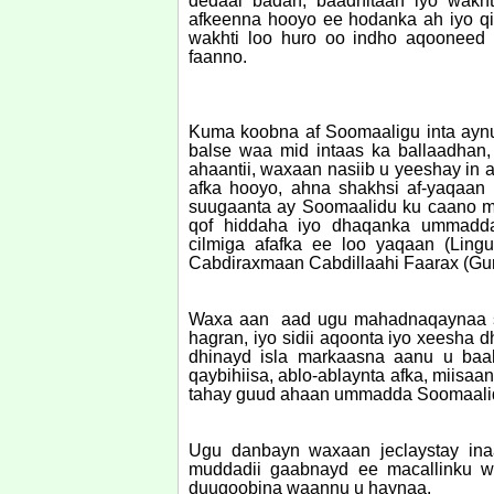
dedaal badan, baadhitaan iyo wakh
afkeenna hooyo ee hodanka ah iyo 
wakhti loo huro oo indho aqooneed
faanno.
Kuma koobna af Soomaaligu inta ayn
balse waa mid intaas ka ballaadhan,
ahaantii, waxaan nasiib u yeeshay in 
afka hooyo, ahna shakhsi af-yaqaan
suugaanta ay Soomaalidu ku caano ma
qof hiddaha iyo dhaqanka ummadd
cilmiga afafka ee loo yaqaan (Ling
Cabdiraxmaan Cabdillaahi Faarax (Gu
Waxa aan aad ugu mahadnaqaynaa si
hagran, iyo sidii aqoonta iyo xeesh
dhinayd isla markaasna aanu u baa
qaybihiisa, ablo-ablaynta afka, miisa
tahay guud ahaan ummadda Soomaali
Ugu danbayn waxaan jeclaystay in
muddadii gaabnayd ee macallinku wa
duugoobina waannu u haynaa.