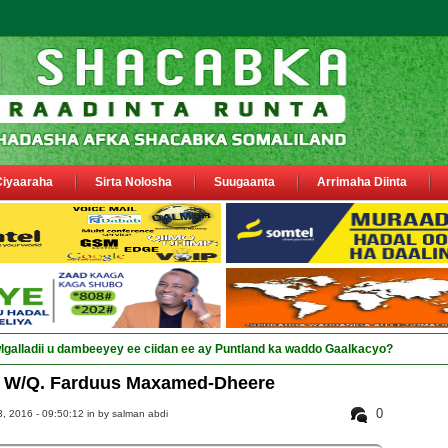
Ciyaaraha
Sirta Nolosha
Suugaanta
Arrimaha Diinta
sa siyaasiyiin &amp; s_
W/Q. Farduus Maxamed-Dheere
0
, 2016 - 09:50:12 in
by salman abdi