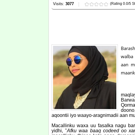
Visits:
3077
(Rating 0.0/5 St
Baras
walba 
aan ma
maank
maqlay
Barwa
Qorma
doono
aqoontii iyo waayo-aragnimadii aan m
Macallinku waxa uu fasalka nagu b
yidhi, "
Afku waa baaq codeed oo xamb