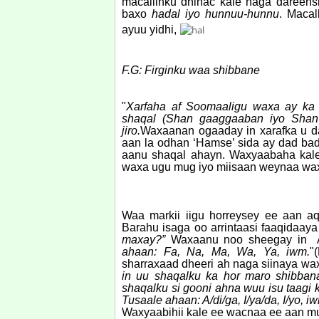
macallinku dhinac kale naga dareens
baxo
hadal iyo hunnuu-hunnu
. Macal
ayuu yidhi,
F.G: Firginku waa shibbane
"
Xarfaha af Soomaaligu waxa ay ka 
shaqal (Shan gaaggaaban iyo Shan 
jiro.
Waxaanan ogaaday in xarafka u 
aan la odhan ‘Hamse’ sida ay dad bad
aanu shaqal ahayn. Waxyaabaha kale
waxa ugu mug iyo miisaan weynaa wax
Waa markii iigu horreysey ee aan a
Barahu isaga oo arrintaasi faaqidaay
maxay?”
Waxaanu noo sheegay in A
ahaan: Fa, Na, Ma, Wa, Ya, iwm.
"
sharraxaad dheeri ah naga siinaya wax
in uu shaqalku ka hor maro shibbanah
shaqalku si gooni ahna wuu isu taagi 
Tusaale ahaan: A/di/ga, I/ya/da, I/yo, 
Waxyaabihii kale ee wacnaa ee aan m