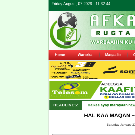
Friday August, 07 2026 - 11:32:44
Home
Wararka
Maqaallo
HEADLINES:
Puntland oo waaran u jaray
HAL KAA MAQAN – 
Saturday January 23