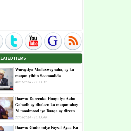
ELATED ITEMS
Waraysiga Madaxweynaha, ay ka
maqan yihiin Soomaalida
09/02/2026 - 13:23:37
Daawo: Dareenka Hooyo iyo Aabo
Gabadh ay dhaleen ka maqantahay
26 maalmood iyo Baaqa ay direen
27/08/2024 - 15:13:00
Daawo: Gudoomiye Faysal Ayaa Ka