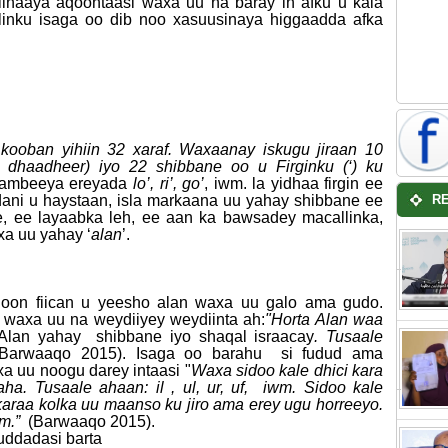
iinaaya aqoontaasi waxa uu na baray in afku u kala
linku isaga oo dib noo xasuusinaya higgaadda afka
kooban yihiin 32 xaraf. Waxaanay iskugu jiraan 10
dhaadheer) iyo 22 shibbane oo u Firginku (‘) ku
dambeeya ereyada
lo’, ri’, go’
, iwm. la yidhaa firgin ee
ani u haystaan, isla markaana uu yahay shibbane ee
R
, ee layaabka leh, ee aan ka bawsadey macallinka,
a uu yahay ‘
alan
’.
qoon fiican u yeesho alan waxa uu galo ama gudo.
a waxa uu na weydiiyey weydiinta ah:
"Horta Alan waa
lan yahay shibbane iyo shaqal israacay
. Tusaale
(Barwaaqo 2015). Isaga oo barahu si fudud ama
a uu noogu darey intaasi "
Waxa sidoo kale dhici kara
a. Tusaale ahaan: il , ul, ur, uf, iwm. Sidoo kale
karaa kolka uu maanso ku jiro ama erey ugu horreeyo.
iwm.”
(Barwaaqo 2015).
uddadasi barta