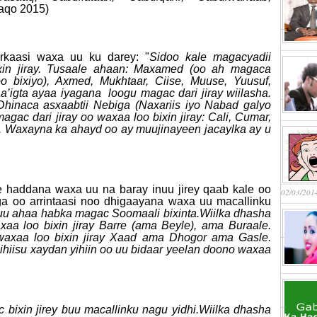
aqo 2015)
rkaasi waxa uu ku darey: "
Sidoo kale magacyadii
xin jiray. Tusaale ahaan: Maxamed (oo ah magaca
 bixiyo), Axmed, Mukhtaar, Ciise, Muuse, Yuusuf,
igta ayaa iyagana loogu magac dari jiray wiilasha.
. Dhinaca asxaabtii Nebiga (Naxariis iyo Nabad galyo
gac dari jiray oo waxaa loo bixin jiray: Cali, Cumar,
l. Waxayna ka ahayd oo ay muujinayeen jacaylka ay u
e haddana waxa uu na baray inuu jirey qaab kale oo
02/03/201
saga oo arrintaasi noo dhigaayana waxa uu macallinku
 uu ahaa habka magac Soomaali bixinta.Wiilka dhasha
xaa loo bixin jiray Barre (ama Beyle), ama Buraale.
waxaa loo bixin jiray Xaad ama Dhogor ama Gasle.
mihiisu xaydan yihiin oo uu bidaar yeelan doono waxaa
 bixin jirey buu macallinku nagu yidhi.Wiilka dhasha