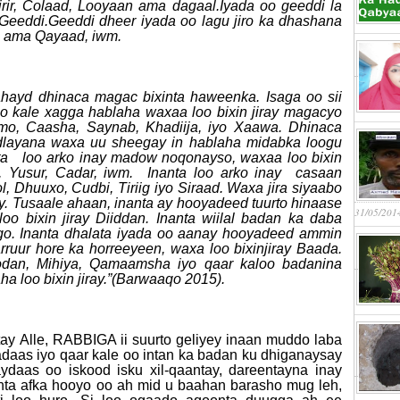
 Dirir, Colaad, Looyaan ama dagaal.Iyada oo geeddi la
 Geeddi.Geeddi dheer iyada oo lagu jiro ka dhashana
n ama Qayaad, iwm.
ahayd dhinaca magac bixinta haweenka. Isaga oo sii
o kale xagga hablaha waxaa loo bixin jiray magacyo
mo, Caasha, Saynab, Khadiija, iyo Xaawa. Dhinaca
dlayana waxa uu sheegay in hablaha midabka loogu
nta loo arko inay madow noqonayso, waxaa loo bixin
w, Yusur, Cadar, iwm. Inanta loo arko inay casaan
, Dhuuxo, Cudbi, Tiriig iyo Siraad. Waxa jira siyaabo
ay. Tusaale ahaan, inanta ay hooyadeed tuurto hinaase
31/05/201
loo bixin jiray Diiddan. Inanta wiilal badan ka daba
ilgo. Inanta dhalata iyada oo aanay hooyadeed ammin
ruur hore ka horreeyeen, waxa loo bixinjiray Baada.
Hodan, Mihiya, Qamaamsha iyo qaar kaloo badanina
a loo bixin jiray.”(Barwaaqo 2015).
 Alle, RABBIGA ii suurto geliyey inaan muddo laba
adaas iyo qaar kale oo intan ka badan ku dhiganaysay
daas oo iskood isku xil-qaantay, dareentayna inay
ta afka hooyo oo ah mid u baahan barasho mug leh,