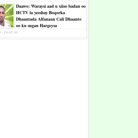
Daawo: Waraysi aad u xiiso badan oo
HCTV la yeeshay Boqorka
Dhaantada Alfanaan Cali Dhaanto
oo ku sugan Hargeysa
4 - 19:45:30