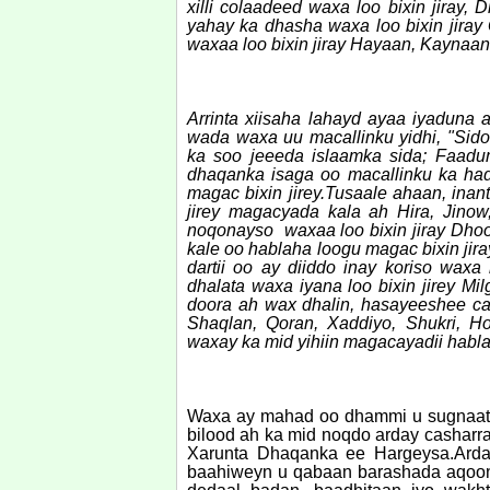
xilli colaadeed waxa loo bixin jiray,
yahay ka dhasha waxa loo bixin jiray
waxaa loo bixin jiray Hayaan, Kaynaa
Arrinta xiisaha lahayd ayaa iyaduna 
wada waxa uu macallinku yidhi, "Sido
ka soo jeeeda islaamka sida; Faadu
dhaqanka isaga oo macallinku ka ha
magac bixin jirey.Tusaale ahaan, ina
jirey magacyada kala ah Hira, Jino
noqonayso waxaa loo bixin jiray Dhool
kale oo hablaha loogu magac bixin jir
dartii oo ay diiddo inay koriso waxa 
dhalata waxa iyana loo bixin jirey M
doora ah wax dhalin, hasayeeshee car
Shaqlan, Qoran, Xaddiyo, Shukri, 
waxay ka mid yihiin magacayadii hablah
Waxa ay mahad oo dhammi u sugnaatay
bilood ah ka mid noqdo arday casharr
Xarunta Dhaqanka ee Hargeysa.Arday
baahiweyn u qabaan barashada aqoon