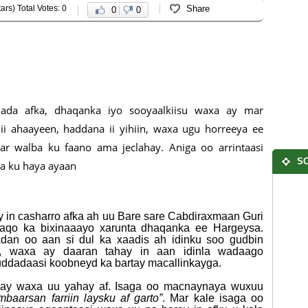
ars) Total Votes: 0
Share
0
0
hada afka, dhaqanka iyo sooyaalkiisu waxa ay mar
ii ahaayeen, haddana ii yihiin, waxa ugu horreeya ee
r walba ku faano ama jeclahay. Aniga oo arrintaasi
SO
a ku haya ayaan
 in casharro afka ah uu Bare sare Cabdiraxmaan Guri
aqo ka bixinaaayo xarunta dhaqanka ee Hargeysa.
dan oo aan si dul ka xaadis ah idinku soo gudbin
, waxa ay daaran tahay in aan idinla wadaago
uddadaasi koobneyd ka bartay macallinkayga.
aray waxa uu yahay af. Isaga oo macnaynaya wuxuu
aarsan farriin laysku af garto”
. Mar kale isaga oo