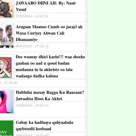
JAWAABO DIINI AH: By: Nasir
Yusuf
27/07/2014 - 14:42:21
Aragsan Maanso Cusub oo jacayl ah
Waxa Curiyey Abwan Cali
Dhanaaniye
09/11/2015 - 17:22:14
Dee waanay dhici karin!!! waa sheeko
gaaban oo aad u qosol badan
mudanna in la akhristo oo lala
wadaago dadka kalena
4 - 15:38:40
Habluhu maxay Ragga Ku Raacaan?
Jawaabta Hoos Ka Akhri
19/02/2014 - 18:02:33
Gabay ka hadlaaya qabyaalada
qaybteedii koobaad
05/03/2014 - 19:53:47