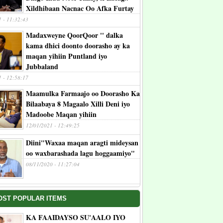
Xildhibaan Nacnac Oo Afka Furtay
1 - 11:32:43
Madaxweyne QoorQoor '' dalka
kama dhici doonto doorasho ay ka
maqan yihiin Puntland iyo
Jubbaland
1 - 12:58:17
Maamulka Farmaajo oo Doorasho Ka
Bilaabaya 8 Magaalo Xilli Deni iyo
Madoobe Maqan yihiin
12/01/2021 - 12:49:25
Diini"Waxaa maqan aragti mideysan
oo waxbarashada lagu hoggaamiyo"
08/11/2020 - 11:27:04
OST POPULAR ITEMS
KA FAAIDAYSO SU'AALO IYO