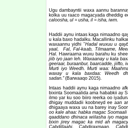
Ugu dambayntii waxa aannu barannay i
kolka uu raaco magacyada dheddig e
caloosha, ul = usha, il = isha, iwm.
Haddii aynu intaas kaga nimaadno q
u kala baxo hadalku. Macallinku halk
waxaannu yidhi "
Hadal wuxuu u qayb
yaal, Fal, Fal-kaab, Tilmaame, Meel
Hal.
Hawraarna wuxu barahu ku sheeg
jiib iyo jaan leh. Waxaanay u kala b
geeraar, buraanbur, baarcadde, jiifto
Murti iyo Weedh. Murti waa: Maahm
waxay u kala baxdaa: Weedh d
sadan.”
(Barwaaqo 2015).
Intaas haddii aynu kaga nimaadno afk
bixinta Soomaalida ama hababkii ay S
ilmo yar ku soo biiro reerka oo iyad
dhigay muddadii koobneyd ee aan ard
dhigaaya waxa uu na barey inay Soo
oo kale ahaa: habka magac Soomaali b
qaaddano dhinaca wiilasha iyo magacy
bixin jirey magac ka mid ah magacy
Cabdillaahi, Cabdiraxmaan, Cabd