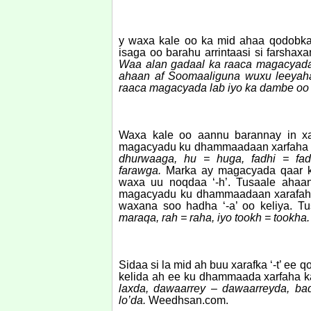
y waxa kale oo ka mid ahaa qodobka
isaga oo barahu arrintaasi si farshax
Waa alan gadaal ka raaca magacyada 
ahaan af Soomaaliguna wuxu leeyahay 
raaca magacyada lab iyo ka dambe oo
Waxa kale oo aannu barannay in xar
magacyadu ku dhammaadaan xarfaha 
dhurwaaga, hu = huga, fadhi = fad
farawga.
Marka ay magacyada qaar ku
waxa uu noqdaa ‘-h’. Tusaale aha
magacyadu ku dhammaadaan xarafaha k
waxana soo hadha ‘-a’ oo keliya. 
maraqa, rah = raha, iyo tookh = tookha.
Sidaa si la mid ah buu xarafka ‘-t’ ee 
kelida ah ee ku dhammaada xarfaha k
laxda, dawaarrey – dawaarreyda, bad
lo’da.
Weedhsan.com.