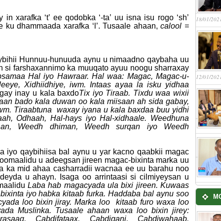
n xarafka ‘t’ ee qodobka ‘-ta’ uu isna isu rogo ‘sh’
18/01/202
e ku dhammaada xarafka ‘l’. Tusaale ahaan,
calool =
aybihii Hunnuu-hunuuda aynu u nimaadno qaybaha uu
an si farshaxannimo ka muuqato ayuu noogu sharraxay
samaa Hal iyo Hawraar. Hal waa: Magac, Magac-u-
12/01/202
eeye, Xidhiidhiye, iwm. Intaas ayaa la isku yidhaa
ay inay u kala baxdo
Tix iyo Tiraab. Tixdu waa wixii
axaan bado kala duwan oo kala miisaan ah sida gabay,
, iwm. Tiraabtuna waxay iyana u kala baxdaa buu yidhi
aah, Odhaah, Hal-hays iyo Hal-xidhaale. Weedhuna
han, Weedh dhiman, Weedh surqan iyo Weedh
a iyo qaybihiisa bal aynu u yar kacno qaabkii magac
oomaalidu u adeegsan jireen magac-bixinta marka uu
una ka mid ahaa casharradii wacnaa ee uu barahu noo
eyda u ahayn. Isaga oo arrintaasi si cilmiyeysan u
maalidu
Laba hab magacyada ula bixi jireen. Kuwaas
ixinta iyo habka kitaab furka. Haddaba bal aynu soo
M
ada loo bixin jiray. Marka loo kitaab furo waxa loo
ada Muslinka. Tusaale ahaan waxa loo bixin jirey:
irasaaq, Cabdifataax, Cabdiqani, Cabdiwahaab,