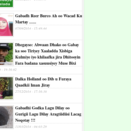
Gabadh Reer Burco Ah oo Wacad Ku
Martay ......
07/09/2014 - 15:49:44
Dhegayso: Abwaan Dhako oo Gabay
ka soo Tiriyey Xaaladda Xisbiga
Kulmiye iyo khilaafka jira Dhitooyin
Fara badana xasuusiyey Muse Bixi
4 - 19:16:02
Dalka Holland oo Dib u Furaya
Qaadkii Iman Jiray
27/12/2014 - 17:16:38
Gabadhi Godka Lagu Dilay oo
Gurigii Lagu Dilay Aragtiidiisi Lacag
Noqotay !!!
11/03/2014 - 04:03:29