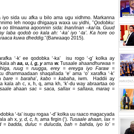
 iyo sida uu afka u bilo ama ugu xidhmo. Markanna
annimo leh noogu dhigaaya waxa uu yidhi, "
Qodobku:
oo tilmaama aqoonnin sida: Inan/inan –ka/-ta. Guud
laba qodob oo kala ah: ‘-ka’ iyo ‘-ta’. Ka hore oo
 raaca kuwa dheddig.
"(Barwaaqo 2015).
afka ‘-k’ ee qodobka ‘-ka’ isu rogo ‘-g’ kolka ay
kala ah
aa, u, i, g, y
ama
w.
Tusaale ahaan
dhurwaa =
higa, ruug = ruugga, erey = ereyga iyo Faraw =
 dhammaadaan shaqallada ‘e’ ama ‘o’ xarafka ‘-k’
an
bare = baraha
’,
kabo = kabaha
, iwm. Haddii ay
30/03/202
ala ah c, x, h, q, ama kh, ‘k’-du way abraartaa oo
Tusaale ahaan
sac = saca, sallax = sallaxa, maraq =
qodobka ‘-ta’ isugu rogaa ‘-d’ kolka uu raaco magacyada
ala ah x
, y, d, c, h,
ama firgin (‘).
Tusaale ahaan, lax =
 = badda, duluc = dulucda, bah = bahda, iyo lo’ =